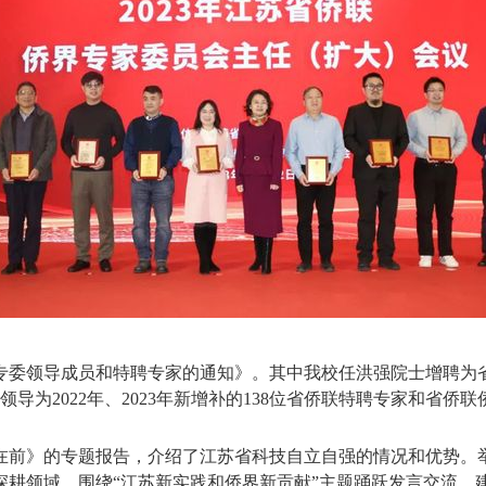
专委领导成员和特聘专家的通知》。其中我校任洪强院士增聘为
导为2022年、2023年新增补的138位省侨联特聘专家和省
在前》的专题报告，介绍了江苏省科技自立自强的情况和优势。
深耕领域，围绕“江苏新实践和侨界新贡献”主题踊跃发言交流，