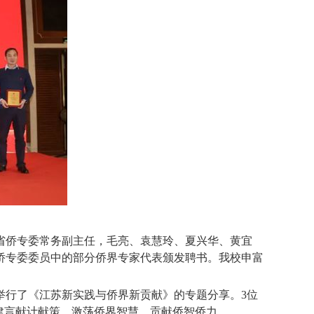
省侨专委常务副主任，毛亮、袁慧玲、夏兴华、黄宜
侨联侨专委委员中的部分侨界专家代表颁发聘书。我校申富
举行了《江苏新实践与侨界新贡献》的专题分享。3位
建言献计献策，激荡侨界智慧，贡献侨智侨力。