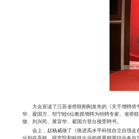
大会宣读了江苏省侨联刚刚发布的《关于增聘侨
华、翟国方、邹宁睦6位教授增聘为特聘专家。省侨联领
饶、刘兴民、黄宜华、翟国方登台接受聘书。
会上，赵杨威做了《推进高水平科技自立自强走
分别在高校、研究院和科技企业的侨界精英结合各自