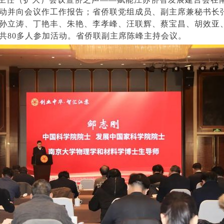
动并向会议作工作报告；省侨联党组成员、副主席兼秘书长
孙立涛、丁艳丰、朱艳、李孝峰、汪联辉、蔡宝昌、胡效亚
共80多人参加活动。省侨联副主席陈峰主持会议。