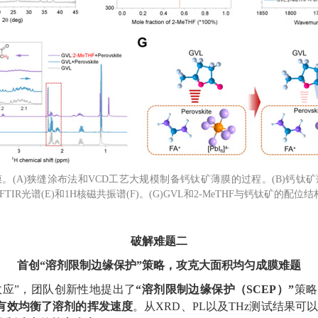
膜。
(A)
狭缝涂布法和
VCD
工艺大规模制备钙钛矿薄膜的过程。
(B)
钙钛矿
FTIR
光谱
(E)
和
1H
核磁共振谱
(F)
。
(G)GVL
和
2-MeTHF
与钙钛矿的配位结
破解难题二
首创“溶剂限制边缘保护”策略，攻克大面积均匀成膜难题
效应”，团队创新性地提出了
“溶剂限制边缘保护（
SCEP
）”
策略
有效均衡了溶剂的挥发速度
。从
XRD
、
PL
以及
THz
测试结果可