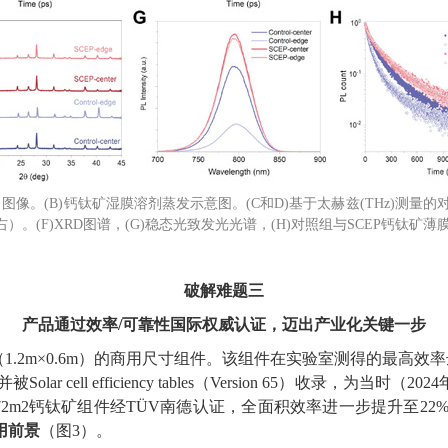
图像。(B)钙钛矿湿膜溶剂蒸发示意图。(C和D)基于太赫兹(THz)测量的对
）。(F)XRD图谱，(G)稳态光致发光光谱，(H)对照组与SCEP钙钛
破解难题三
产品通过效率
/
可靠性国际权威认证，迈出产业化关键一步
（
1.2m
×
0.6m
）
的商用尺寸组件。该组件在实验室测得的最高效率
并被
Solar cell efficiency tables
（
Version 65
）收录，为当时（
2024
72m2
钙钛矿组件经
TÜV
南德认证，全面积效率进一步提升至
22
用前景
（图
3
）。