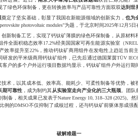
现了绿色环保制备，更在转换效率与产品可靠性方面双双
达到世
展
奠定了坚实基础，彰显了我国在新能源领域的创新实力，
也为
perovskite photovoltaic modules
”为题，于北京时间
2025
年
12
月
5
日
，创新制备工艺，实现了钙钛矿薄膜的绿色环保制备，从原材料
组件全面积稳态效率
17.2%
经美国国家可再生能源实验室（
NRE
产效率提升至
22%
，推动钙钛矿商用组件在发电性上趋近当前
同研发的平米级商用钙钛矿组件，已先后通过德国莱茵
TÜV IEC6
其客户的多个户外运行项目数据均显示，钙钛矿组件户外运行期
伏技术，以其成本低、效率高、能耗少、可柔性制备等优势，被
长期可靠性
，成为制约其
从实验室走向产业化的三大瓶颈
。团队
剂制备，相关成果已发表于
Nature Energy 10, 318
–
328 (2025)
。然
比例的
DMSO
不仅抑制了成核过程，还与钙钛矿前驱体形成强
破解难题一