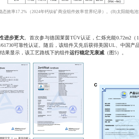
稳态效率
17.2%
（
2024
年钙钛矿商业组件效率世界纪录）。
(B)
太阳能电池
性进步更大
。首次参与德国莱茵
TÜV
认证，仁烁光能
0.72m2
（
1
/61730
可靠性认证。随后，该组件又先后获得美国
UL
、中国产
结果显示，该工艺路线下的组件
运行稳定无衰减
（图
5
）。