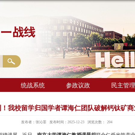
统战系统
参政议政
民主管
刊！我校留学归国学者谭海仁团队破解钙钛矿商
发布者：张沁荃
发布时间：2025-12-23
浏览次数：
204
程碑进展。近日，
南京大学谭海仁教授课题组
联合仁烁光能产