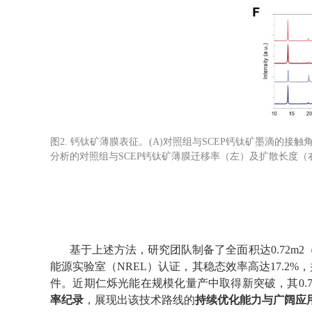
图2. 钙钛矿薄膜表征。(A)对照组与SCEP钙钛矿墨滴的接触角
分析的对照组与SCEP钙钛矿薄膜迁移率（左）及扩散长度（右
基于上述方法，研究团队制备了全面积达
0.72m2
能源实验室（
NREL
）认证，其稳态效率高达
17.2%
，
件。近期仁烁光能在规模化量产中取得新突破，其
0.
率纪录
，展现出该技术路线的
持续优化能力与广阔应