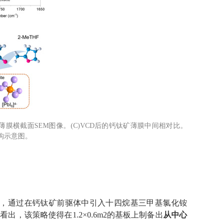
薄膜横截面
SEM
图像。
(C)VCD
后的钙钛矿薄膜中间相对比。
构示意图。
，通过在钙钛矿前驱体中引入十四烷基三甲基氯化铵
以看出，该策略使得在
1.2
×
0.6m2
的基板上制备出
从中心