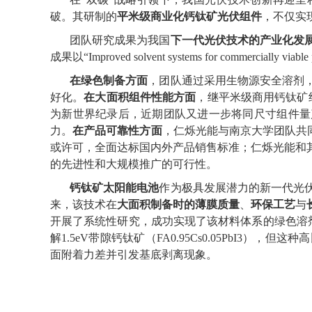
破。其研制的
平米级商业化钙钛矿光伏组件
，不仅实
团队研究成果为我国
下一代光伏技术的产业化发
成果以“
Improved solvent systems for commercially viable 
在绿色制备方面
，团队通过采用生物源安全溶剂
好化。
在大面积组件性能方面
，继平米级商用钙钛矿
为新世界纪录后，近期团队又进一步将同尺寸组件量
力。
在产品可靠性方面
，仁烁光能与南京大学团队共
或许可，全面达标国内外产品销售标准；仁烁光能和
的先进性和大规模推广的可行性。
钙钛矿太阳能电池
作为极具发展潜力的新一代光
来，该技术在
大面积制备时的薄膜质量
、
环保工艺
与
开展了系统性研究，成功实现了该材料体系的绿色溶
解
1.5eV
带隙钙钛矿（
FA0.95Cs0.05PbI3
），但这种高
面附着力差并引发基底剥离现象。