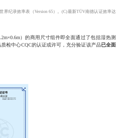
世界纪录效率表（
Version 65
）。
(C)
最新
TÜV
南德认证效率达
.2m
×
0.6m
）
的商用尺寸组件即全面通过了包括湿热测
品质检中心
CQC
的认证或许可，充分验证该产品
已全面