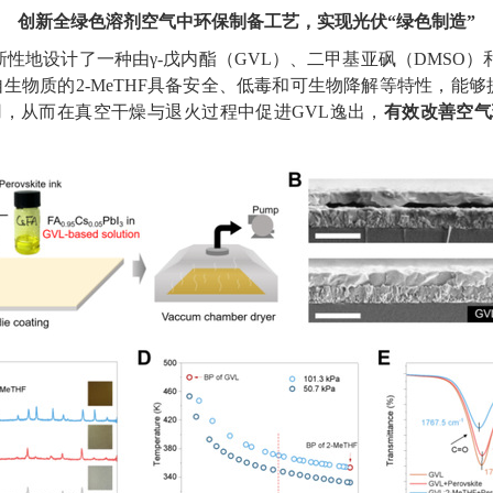
创新全绿色溶剂空气中环保制备工艺，实现光伏“绿色制造”
新性地设计了一种由γ
-
戊内酯（
GVL
）、二甲基亚砜（
DMSO
）
自生物质的
2-MeTHF
具备安全、低毒和可生物降解等特性，能够
用，从而在真空干燥与退火过程中促进
GVL
逸出，
有效改善空气