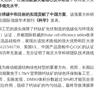
界领先水平
。
全球碳中和目标的实现贡献了中国方案
。该项重大科研
在国际顶级学术期刊
《科学》
发表。
和工艺的源头保障了钙钛矿光伏制造的低碳化与环境友
L
）认证，并被国际权威的
Solar cell efficiency tables
收录
主流晶硅组件，展现出该技术路线的强大优势和巨大潜
1215/61730
、美国
UL
、中国产品质检中心
CQC
的认证
间功率无衰减，充分证明了南京大学科研团队技术路线
视为推动能源结构绿色转型的重要方向。然而，长期以
前期聚焦于
1.78eV
宽带隙钙钛矿的绿色环保制备工艺，
而，实验发现，
DMSO
体积分数超过
30%
时才能完全溶
配位作用，阻碍了钙钛矿的均匀结晶，最终导致薄膜界