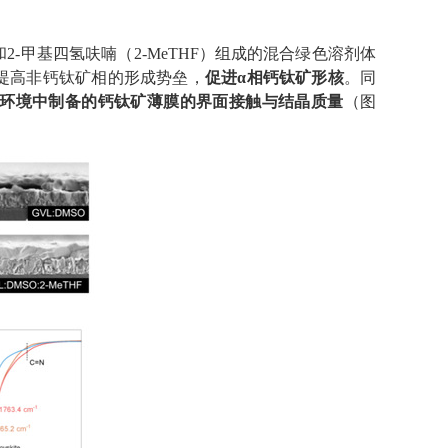
和
2-
甲基四氢呋喃（
2-MeTHF
）组成的混合绿色溶剂体
提高非钙钛矿相的形成势垒，
促进α相钙钛矿形核
。同
环境中制备的钙钛矿薄膜的界面接触与结晶质量
（图