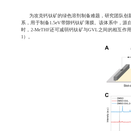
为攻克钙钛矿的绿色溶剂制备难题，研究团队创
系，用于制备
1.5eV
带隙钙钛矿薄膜。该体系中，源
时，
2-MeTHF
还可减弱钙钛矿与
GVL
之间的相互作
1
）。