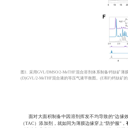
图
1.
采用
GVL/DMSO/2-MeTHF
混合溶剂体系制备钙钛矿薄
(D)GVL/2-MeTHF
混合液的等压气液平衡图。
(E
和
F)
钙钛矿的
面对大面积制备中因溶剂挥发不均导致的“边缘
（
TAC
）添加剂，就如同为薄膜边缘穿上“防护服”，