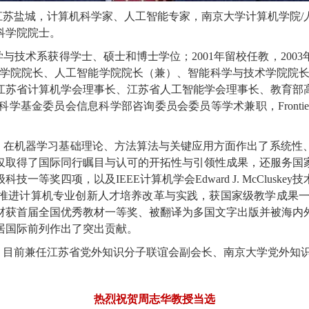
江苏盐城，计算机科学家、人工智能专家，南京大学计算机学院
/
科学院院士。
学与技术系获得学士、硕士和博士学位；
2001
年留校任教，
2003
学院院长、人工智能学院院长（兼）、智能科学与技术学院院
江苏省计算机学会理事长、江苏省人工智能学会理事长、教育部
科学基金委员会信息科学部咨询委员会委员等学术兼职，
Fronti
，在机器学习基础理论、方法算法与关键应用方面作出了系统性
仅取得了国际同行瞩目与认可的开拓性与引领性成果，还服务国
级科技一等奖四项，以及
IEEE
计算机学会
Edward J. McCluskey
技
推进计算机专业创新人才培养改革与实践，获国家级教学成果
材获首届全国优秀教材一等奖、被翻译为多国文字出版并被海内
居国际前列作出了突出贡献。
，目前兼任江苏省党外知识分子联谊会副会长、南京大学党外知
热烈祝贺周志华教授当选