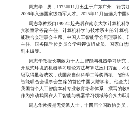
周志华，男，
1973
年
11
月出生于广东广州，籍贯
2006
年入选国家级领军人才。
2025
年
11
月当选为中国
周志华教授自
1996
年起先后在南京大学计算机科
实验室常务副主任、计算机科学与技术系主任
/
计算机
能联合会理事会主席、中国人工智能学会副理事长、
主任、国务院学位委员会学科评议组成员、国家自然
副主编等。
周志华教授长期致力于人工智能与机器学习研究
开放式环境的机器学习理论方法与算法应用方面，不
级取得显著成效，获国家自然科学二等奖两项、省部
智能联合会理事会主席的首位中国大陆学者。他全力
我国首个人工智能本科专业教育培养体系，撰写的教
作为推动我国在人工智能与机器学习领域综合实力跃
周志华教授是无党派人士，十四届全国政协委员